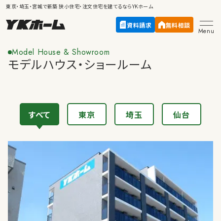
東京・埼玉・宮城で新築
狭小住宅・注文住宅
を建てるならYKホーム
資料請求
無料相談
Menu
Model House & Showroom
モデルハウス・ショールーム
すべて
東京
埼玉
仙台