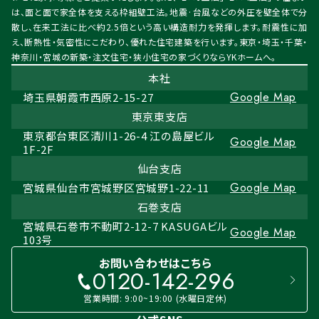
は、面と面で家全体を支える枠組壁工法。地震·台風などの外圧を壁全体で分
散し、在来工法に比べ約2.5倍という高い構造耐力を発揮します。耐震性に加
え、断熱性・気密性にこだわり、優れた住宅建築を行います。東京・埼玉・千葉・
神奈川・宮城の新築・注文住宅・狭小住宅の家づくりならYKホームへ。
本社
Google Map
埼玉県朝霞市西原2-15-27
東京東支店
東京都台東区清川1-26-4 江の島屋ビル
Google Map
1F-2F
仙台支店
Google Map
宮城県仙台市宮城野区宮城野1-22-11
石巻支店
宮城県石巻市不動町2-12-7 KASUGAビル
Google Map
103号
お問い合わせはこちら
0120-142-296
営業時間: 9:00~19:00 (水曜日定休)