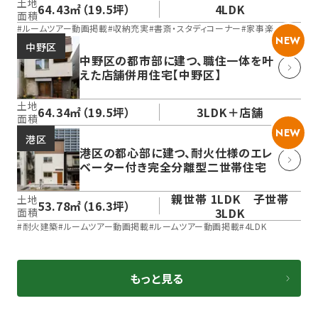
土地
64.43㎡（19.5坪）
4LDK
面積
#
ルームツアー動画掲載
#
収納充実
#
書斎・スタディコーナー
#
家事楽
NEW
中野区
中野区の都市部に建つ、職住一体を叶
えた店舗併用住宅【中野区】
土地
64.34㎡（19.5坪）
3LDK＋店舗
面積
NEW
港区
港区の都心部に建つ、耐火仕様のエレ
ベーター付き完全分離型二世帯住宅
親世帯 1LDK 子世帯
土地
53.78㎡（16.3坪）
3LDK
面積
#
耐火建築
#
ルームツアー動画掲載
#
ルームツアー動画掲載
#
4LDK
もっと見る