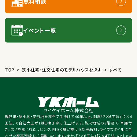
無料相談
イベント一覧
TOP
>
狭小住宅・注文住宅のモデルハウスを探す
>
すべて
ワイケイホーム株式会社
規制地・狭小地・変形地を専門で手掛けて40年以上。耐震「2×6工法」「2×4
工法」で自社大工が1棟1棟丁寧に仕上げます。防火地域の3階建て、車庫付
き、広さを感じれるリビング、明るく風が抜ける採光設計、ライフスタイルに合
わせた家事導線をご提案いたします。また、「2×6工法」「2×4工法」の住まい