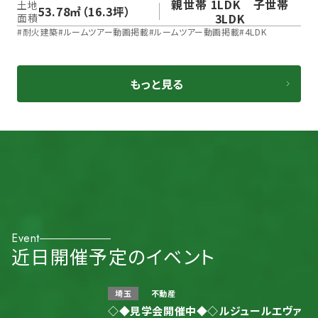
親世帯 1LDK 子世帯
土地
53.78㎡（16.3坪）
3LDK
面積
#
耐火建築
#
ルームツアー動画掲載
#
ルームツアー動画掲載
#
4LDK
もっと見る
Event
近日開催予定のイベント
埼玉
不動産
◇◆見学会開催中◆◇ルジュールエヴァ