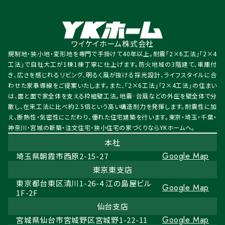
ワイケイホーム株式会社
規制地・狭小地・変形地を専門で手掛けて40年以上。耐震「2×6工法」「2×4
工法」で自社大工が1棟1棟丁寧に仕上げます。防火地域の3階建て、車庫付
き、広さを感じれるリビング、明るく風が抜ける採光設計、ライフスタイルに合
わせた家事導線をご提案いたします。また、「2×6工法」「2×4工法」の住まい
は、面と面で家全体を支える枠組壁工法。地震·台風などの外圧を壁全体で分
散し、在来工法に比べ約2.5倍という高い構造耐力を発揮します。耐震性に加
え、断熱性・気密性にこだわり、優れた住宅建築を行います。東京・埼玉・千葉・
神奈川・宮城の新築・注文住宅・狭小住宅の家づくりならYKホームへ。
本社
Google Map
埼玉県朝霞市西原2-15-27
東京東支店
東京都台東区清川1-26-4 江の島屋ビル
Google Map
1F-2F
仙台支店
Google Map
宮城県仙台市宮城野区宮城野1-22-11