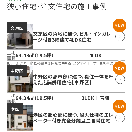
狭小住宅・注文住宅の施工事例
NEW
文京区
文京区の角地に建つ、ビルトインガレ
ージ付き3階建て4LDK住宅
土地
64.43㎡（19.5坪）
4LDK
面積
#
ルームツアー動画掲載
#
収納充実
#
書斎・スタディコーナー
#
家事楽
NEW
中野区
中野区の都市部に建つ、職住一体を叶
えた店舗併用住宅【中野区】
土地
64.34㎡（19.5坪）
3LDK＋店舗
面積
NEW
港区
港区の都心部に建つ、耐火仕様のエレ
ベーター付き完全分離型二世帯住宅