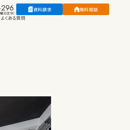
-296
資料請求
無料相談
（水曜日定休）
介
よくある質問