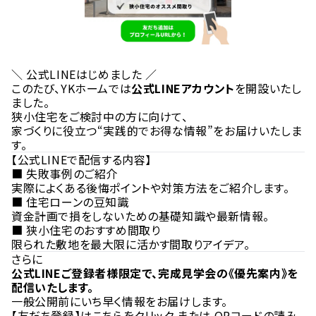
＼ 公式LINEはじめました ／
このたび、YKホームでは
公式LINEアカウント
を開設いたし
ました。
狭小住宅をご検討中の方に向けて、
家づくりに役立つ“実践的でお得な情報”をお届けいたしま
す。
【公式LINEで配信する内容】
■ 失敗事例のご紹介
実際によくある後悔ポイントや対策方法をご紹介します。
■ 住宅ローンの豆知識
資金計画で損をしないための基礎知識や最新情報。
■ 狭小住宅のおすすめ間取り
限られた敷地を最大限に活かす間取りアイデア。
さらに――
公式LINEご登録者様限定で、完成見学会の《優先案内》を
配信いたします。
一般公開前にいち早く情報をお届けします。
【友だち登録】は
こちらをクリック
または QRコードの読み