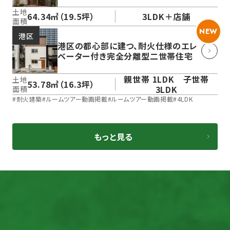
土地
64.34㎡（19.5坪）
3LDK＋店舗
面積
NEW
港区
港区の都心部に建つ、耐火仕様のエレ
ベーター付き完全分離型二世帯住宅
親世帯 1LDK 子世帯
土地
53.78㎡（16.3坪）
3LDK
面積
#
耐火建築
#
ルームツアー動画掲載
#
ルームツアー動画掲載
#
4LDK
もっと見る