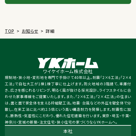
TOP
>
お知らせ
>
詳細
ワイケイホーム株式会社
規制地・狭小地・変形地を専門で手掛けて40年以上。耐震「2×6工法」「2×4
工法」で自社大工が1棟1棟丁寧に仕上げます。防火地域の3階建て、車庫付
き、広さを感じれるリビング、明るく風が抜ける採光設計、ライフスタイルに合
わせた家事導線をご提案いたします。また、「2×6工法」「2×4工法」の住まい
は、面と面で家全体を支える枠組壁工法。地震·台風などの外圧を壁全体で分
散し、在来工法に比べ約2.5倍という高い構造耐力を発揮します。耐震性に加
え、断熱性・気密性にこだわり、優れた住宅建築を行います。東京・埼玉・千葉・
神奈川・宮城の新築・注文住宅・狭小住宅の家づくりならYKホームへ。
本社