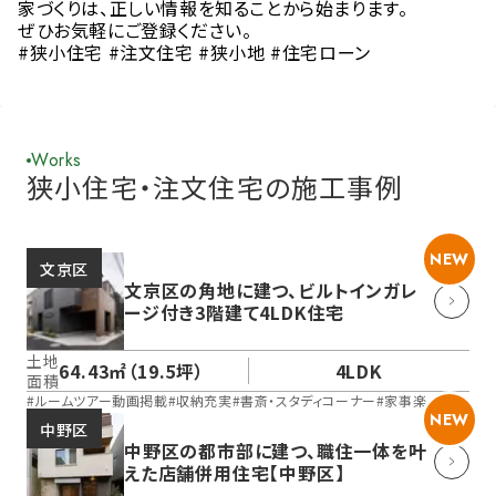
家づくりは、正しい情報を知ることから始まります。
ぜひお気軽にご登録ください。
#狭小住宅 #注文住宅 #狭小地 #住宅ローン
Works
狭小住宅・注文住宅の施工事例
NEW
文京区
文京区の角地に建つ、ビルトインガレ
ージ付き3階建て4LDK住宅
土地
64.43㎡（19.5坪）
4LDK
面積
#
ルームツアー動画掲載
#
収納充実
#
書斎・スタディコーナー
#
家事楽
NEW
中野区
中野区の都市部に建つ、職住一体を叶
えた店舗併用住宅【中野区】