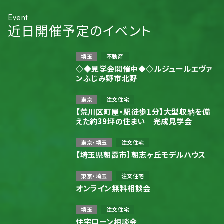
Event
近日開催予定のイベント
埼玉
不動産
◇◆見学会開催中◆◇ルジュールエヴァ
ンふじみ野市北野
東京
注文住宅
【荒川区町屋・駅徒歩1分】大型収納を備
えた約39坪の住まい｜完成見学会
東京・埼玉
注文住宅
【埼玉県朝霞市】朝志ヶ丘モデルハウス
東京・埼玉
注文住宅
オンライン無料相談会
埼玉
注文住宅
住宅ローン相談会