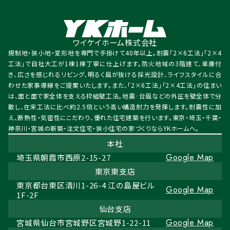
ワイケイホーム株式会社
規制地・狭小地・変形地を専門で手掛けて40年以上。耐震「2×6工法」「2×4
工法」で自社大工が1棟1棟丁寧に仕上げます。防火地域の3階建て、車庫付
き、広さを感じれるリビング、明るく風が抜ける採光設計、ライフスタイルに合
わせた家事導線をご提案いたします。また、「2×6工法」「2×4工法」の住まい
は、面と面で家全体を支える枠組壁工法。地震·台風などの外圧を壁全体で分
散し、在来工法に比べ約2.5倍という高い構造耐力を発揮します。耐震性に加
え、断熱性・気密性にこだわり、優れた住宅建築を行います。東京・埼玉・千葉・
神奈川・宮城の新築・注文住宅・狭小住宅の家づくりならYKホームへ。
本社
Google Map
埼玉県朝霞市西原2-15-27
東京東支店
東京都台東区清川1-26-4 江の島屋ビル
Google Map
1F-2F
仙台支店
Google Map
宮城県仙台市宮城野区宮城野1-22-11