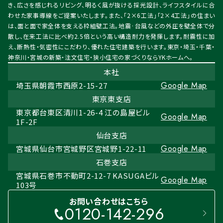
き、広さを感じれるリビング、明るく風が抜ける採光設計、ライフスタイルに合
わせた家事導線をご提案いたします。また、「2×6工法」「2×4工法」の住まい
は、面と面で家全体を支える枠組壁工法。地震·台風などの外圧を壁全体で分
散し、在来工法に比べ約2.5倍という高い構造耐力を発揮します。耐震性に加
え、断熱性・気密性にこだわり、優れた住宅建築を行います。東京・埼玉・千葉・
神奈川・宮城の新築・注文住宅・狭小住宅の家づくりならYKホームへ。
本社
Google Map
埼玉県朝霞市西原2-15-27
東京東支店
東京都台東区清川1-26-4 江の島屋ビル
Google Map
1F-2F
仙台支店
Google Map
宮城県仙台市宮城野区宮城野1-22-11
石巻支店
宮城県石巻市不動町2-12-7 KASUGAビル
Google Map
103号
お問い合わせはこちら
0120-142-296