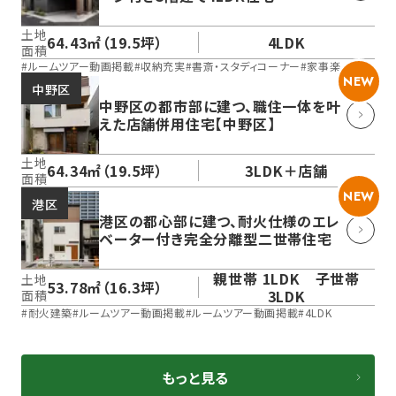
土地
64.43㎡（19.5坪）
4LDK
面積
#
ルームツアー動画掲載
#
収納充実
#
書斎・スタディコーナー
#
家事楽
NEW
中野区
中野区の都市部に建つ、職住一体を叶
えた店舗併用住宅【中野区】
土地
64.34㎡（19.5坪）
3LDK＋店舗
面積
NEW
港区
港区の都心部に建つ、耐火仕様のエレ
ベーター付き完全分離型二世帯住宅
親世帯 1LDK 子世帯
土地
53.78㎡（16.3坪）
3LDK
面積
#
耐火建築
#
ルームツアー動画掲載
#
ルームツアー動画掲載
#
4LDK
もっと見る