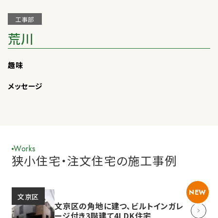
工事部
荒川
趣味
メッセージ
Works
狭小住宅・注文住宅の施工事例
NEW
文京区
文京区の角地に建つ、ビルトインガレ
ージ付き3階建て4LDK住宅