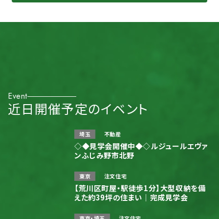
Event
近日開催予定のイベント
埼玉
不動産
◇◆見学会開催中◆◇ルジュールエヴァ
ンふじみ野市北野
東京
注文住宅
【荒川区町屋・駅徒歩1分】大型収納を備
えた約39坪の住まい｜完成見学会
東京・埼玉
注文住宅