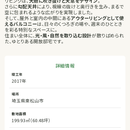
リビングは、
大胆に吹き抜けと天窓をデザイン
。
さらに
勾配天井
により、視線の抜けと奥行きを生み、まるで
空に包まれるような広がりを実現しました。
そして、屋外と室内の中間にある
アウターリビングとして使
えるバルコニー
は、日々のくつろぎの場や、週末のひととき
を彩る特別なスペースに。
住まい全体に、
光・風・自然を取り込む設計
が散りばめられ
た、ゆとりある開放邸宅です。
詳細情報
竣工年
2017年
場所
埼玉県東松山市
敷地面積
199.93㎡（60.48坪）