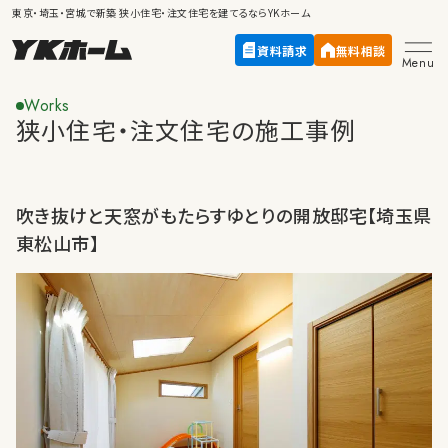
東京・埼玉・宮城で新築
狭小住宅・注文住宅
を建てるならYKホーム
資料請求
無料相談
Menu
Works
狭小住宅・注文住宅の施工事例
吹き抜けと天窓がもたらすゆとりの開放邸宅【埼玉県
東松山市】