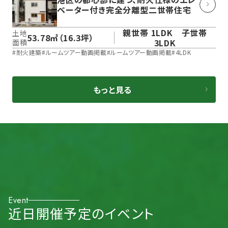
ベーター付き完全分離型二世帯住宅
親世帯 1LDK 子世帯
土地
53.78㎡（16.3坪）
3LDK
面積
#
耐火建築
#
ルームツアー動画掲載
#
ルームツアー動画掲載
#
4LDK
もっと見る
Event
近日開催予定のイベント