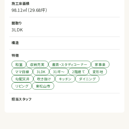
施工床面積
98.12㎡（29.68坪）
間取り
3LDK
構造
特徴
和室
収納充実
書斎・スタディコーナー
家事楽
ママ目線
3LDK
31坪〜
2階建て
変形地
勾配天井
吹き抜け
キッチン
ダイニング
リビング
東松山市
担当スタッフ