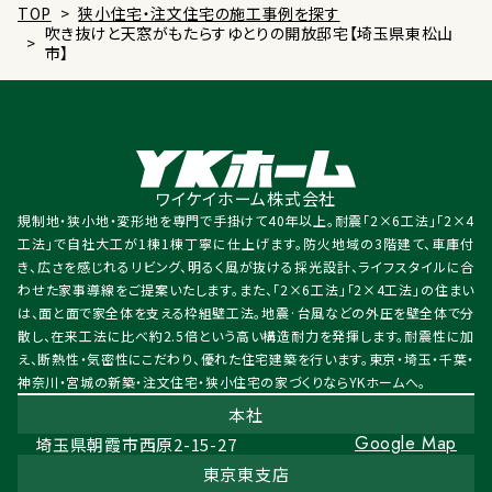
TOP
>
狭小住宅・注文住宅の施工事例を探す
吹き抜けと天窓がもたらすゆとりの開放邸宅【埼玉県東松山
>
市】
ワイケイホーム株式会社
規制地・狭小地・変形地を専門で手掛けて40年以上。耐震「2×6工法」「2×4
工法」で自社大工が1棟1棟丁寧に仕上げます。防火地域の3階建て、車庫付
き、広さを感じれるリビング、明るく風が抜ける採光設計、ライフスタイルに合
わせた家事導線をご提案いたします。また、「2×6工法」「2×4工法」の住まい
は、面と面で家全体を支える枠組壁工法。地震·台風などの外圧を壁全体で分
散し、在来工法に比べ約2.5倍という高い構造耐力を発揮します。耐震性に加
え、断熱性・気密性にこだわり、優れた住宅建築を行います。東京・埼玉・千葉・
神奈川・宮城の新築・注文住宅・狭小住宅の家づくりならYKホームへ。
本社
Google Map
埼玉県朝霞市西原2-15-27
東京東支店