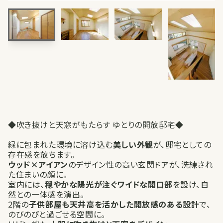
◆吹き抜けと天窓がもたらす ゆとりの開放邸宅◆
緑に包まれた環境に溶け込む
美しい外観
が、邸宅としての
存在感を放ちます。
ウッド×アイアン
のデザイン性の高い玄関ドアが、洗練され
た住まいの顔に。
室内には、
穏やかな陽光が注ぐワイドな開口部
を設け、自
然との一体感を演出。
2階の
子供部屋も天井高を活かした開放感のある設計
で、
のびのびと過ごせる空間に。