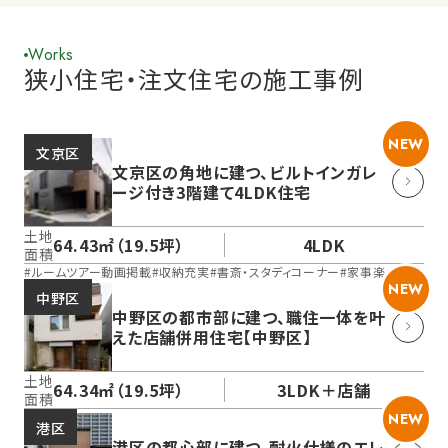
Works
狭小住宅・注文住宅の施工事例
NEW
文京区
文京区の角地に建つ、ビルトインガレ
ージ付き3階建て4LDK住宅
土地
64.43㎡（19.5坪）
4LDK
面積
#
ルームツアー動画掲載
#
収納充実
#
書斎・スタディコーナー
#
家事楽
NEW
中野区
中野区の都市部に建つ、職住一体を叶
えた店舗併用住宅【中野区】
土地
64.34㎡（19.5坪）
3LDK＋店舗
面積
NEW
港区
港区の都心部に建つ、耐火仕様のエレ