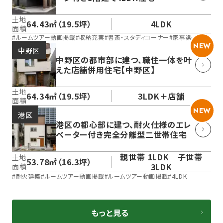
土地
64.43㎡（19.5坪）
4LDK
面積
#
ルームツアー動画掲載
#
収納充実
#
書斎・スタディコーナー
#
家事楽
NEW
中野区
中野区の都市部に建つ、職住一体を叶
えた店舗併用住宅【中野区】
土地
64.34㎡（19.5坪）
3LDK＋店舗
面積
NEW
港区
港区の都心部に建つ、耐火仕様のエレ
ベーター付き完全分離型二世帯住宅
親世帯 1LDK 子世帯
土地
53.78㎡（16.3坪）
3LDK
面積
#
耐火建築
#
ルームツアー動画掲載
#
ルームツアー動画掲載
#
4LDK
もっと見る