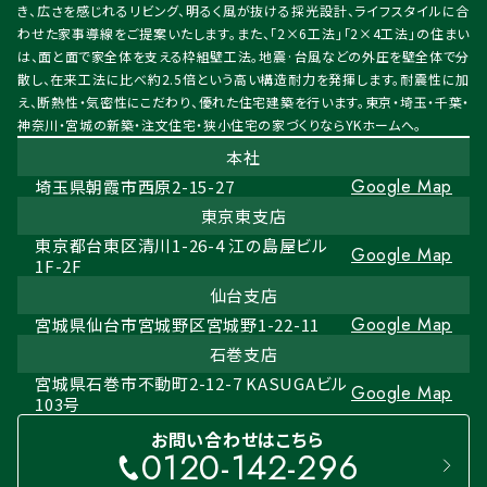
き、広さを感じれるリビング、明るく風が抜ける採光設計、ライフスタイルに合
わせた家事導線をご提案いたします。また、「2×6工法」「2×4工法」の住まい
は、面と面で家全体を支える枠組壁工法。地震·台風などの外圧を壁全体で分
散し、在来工法に比べ約2.5倍という高い構造耐力を発揮します。耐震性に加
え、断熱性・気密性にこだわり、優れた住宅建築を行います。東京・埼玉・千葉・
神奈川・宮城の新築・注文住宅・狭小住宅の家づくりならYKホームへ。
本社
Google Map
埼玉県朝霞市西原2-15-27
東京東支店
東京都台東区清川1-26-4 江の島屋ビル
Google Map
1F-2F
仙台支店
Google Map
宮城県仙台市宮城野区宮城野1-22-11
石巻支店
宮城県石巻市不動町2-12-7 KASUGAビル
Google Map
103号
お問い合わせはこちら
0120-142-296