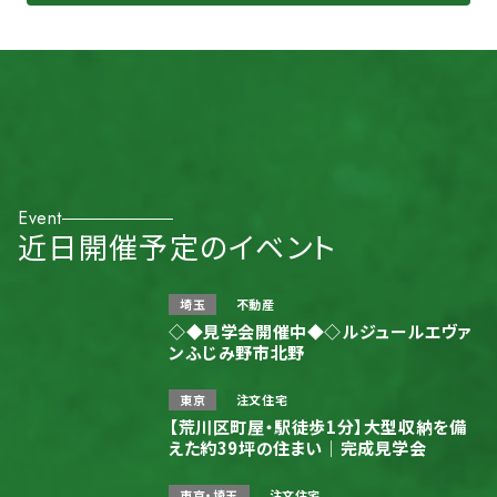
Event
近日開催予定のイベント
埼玉
不動産
◇◆見学会開催中◆◇ルジュールエヴァ
ンふじみ野市北野
東京
注文住宅
【荒川区町屋・駅徒歩1分】大型収納を備
えた約39坪の住まい｜完成見学会
東京・埼玉
注文住宅